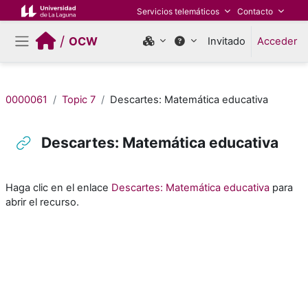
Salta al contenido principal
Servicios telemáticos
Contacto
/
OCW
Invitado
Acceder
Panel lateral
0000061
Topic 7
Descartes: Matemática educativa
Descartes: Matemática educativa
Requisitos de finalización
Haga clic en el enlace
Descartes: Matemática educativa
para
abrir el recurso.