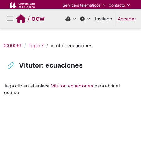
Salta al contenido principal
Servicios telemáticos
Contacto
/
OCW
Invitado
Acceder
Panel lateral
0000061
Topic 7
Vitutor: ecuaciones
Vitutor: ecuaciones
Requisitos de finalización
Haga clic en el enlace
Vitutor: ecuaciones
para abrir el
recurso.