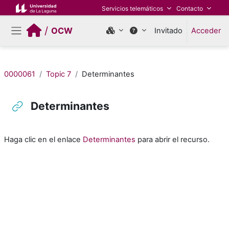
Salta al contenido principal
Servicios telemáticos
Contacto
/
OCW
Invitado
Acceder
Panel lateral
0000061
Topic 7
Determinantes
Determinantes
Requisitos de finalización
Haga clic en el enlace
Determinantes
para abrir el recurso.