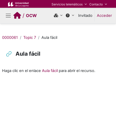
Salta al contenido principal
Servicios telemáticos
Contacto
/
OCW
Invitado
Acceder
Panel lateral
0000061
Topic 7
Aula fácil
Aula fácil
Requisitos de finalización
Haga clic en el enlace
Aula fácil
para abrir el recurso.