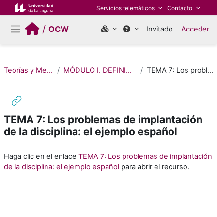
Salta al contenido principal
Servicios telemáticos
Contacto
/
OCW
Invitado
Acceder
Panel lateral
Teorías y Metodologías del Estudio de las Religiones
MÓDULO I. DEFINICIONES, CARACTERÍSTICAS Y PROBLEMAS DE LA DISCIPLINA
TEMA 7: Los problemas de implantación de la disciplina: el ejemplo español
TEMA 7: Los problemas de implantación
de la disciplina: el ejemplo español
Requisitos de finalización
Haga clic en el enlace
TEMA 7: Los problemas de implantación
de la disciplina: el ejemplo español
para abrir el recurso.