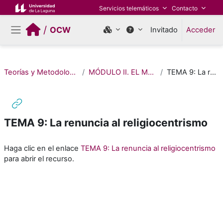
Salta al contenido principal
Servicios telemáticos
Contacto
/
OCW
Invitado
Acceder
Panel lateral
Teorías y Metodologías del Estudio de las Religiones
MÓDULO II. EL MÉTODO, LA ÓPTICA DE ANÁLISIS
TEMA 9: La renuncia al religiocentrismo
TEMA 9: La renuncia al religiocentrismo
Requisitos de finalización
Haga clic en el enlace
TEMA 9: La renuncia al religiocentrismo
para abrir el recurso.