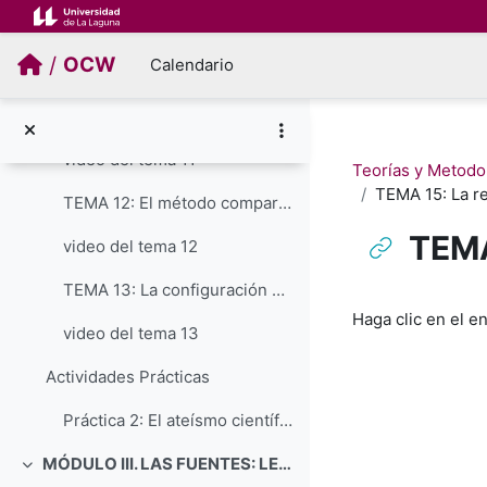
Salta al contenido principal
TEMA 10: La difícil búsqueda de un marco neutral
/
OCW
Calendario
video del tema 10
TEMA 11: La óptica interdisciplinar
video del tema 11
Teorías y Metodol
TEMA 15: La re
TEMA 12: El método comparativo en el estudio de las religiones
TEMA 
video del tema 12
TEMA 13: La configuración de una disciplina totalizadora
Requisitos de f
Haga clic en el e
video del tema 13
Actividades Prácticas
Práctica 2: El ateísmo científico como "teología atea"
MÓDULO III. LAS FUENTES: LENGUAJES DE LA RELIGIÓN
Colapsar