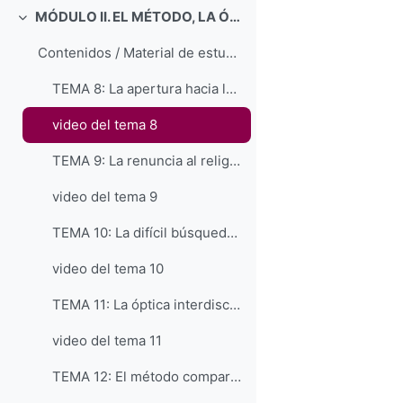
MÓDULO II. EL MÉTODO, LA ÓPTICA DE ANÁLISIS
Colapsar
Contenidos / Material de estudio (copia)
TEMA 8: La apertura hacia la pluralidad y los ámbitos no occidentales
video del tema 8
TEMA 9: La renuncia al religiocentrismo
video del tema 9
TEMA 10: La difícil búsqueda de un marco neutral
video del tema 10
TEMA 11: La óptica interdisciplinar
video del tema 11
TEMA 12: El método comparativo en el estudio de las religiones