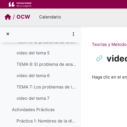
Salta al contenido principal
video del tema 3
/
OCW
Calendario
TEMA 4: El problema de la necesaria diferenciación frente a la teología y a las opciones confesionales
video del tema 4
TEMA 5: El problema de la terminología: el vocabulario del análisis histórico religioso
Teorías y Metodol
video del tema 5
vide
TEMA 6: El problema de analizar ciertas experiencias religiosas: el "asalto a la razón"
Requisitos de f
video del tema 6
Haga clic en el e
TEMA 7: Los problemas de implantación de la disciplina: el ejemplo español
video del tema 7
Actividades Prácticas
Práctica 1: Nombres de la disciplina