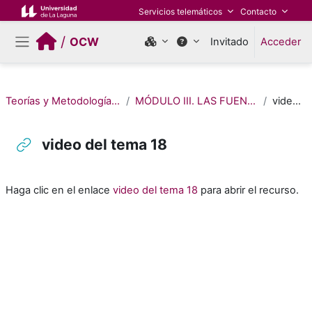
Salta al contenido principal
Servicios telemáticos
Contacto
/
OCW
Invitado
Acceder
Panel lateral
Teorías y Metodologías del Estudio de las Religiones
MÓDULO III. LAS FUENTES: LENGUAJES DE LA RELIGIÓN
video del tema 18
video del tema 18
Requisitos de finalización
Haga clic en el enlace
video del tema 18
para abrir el recurso.