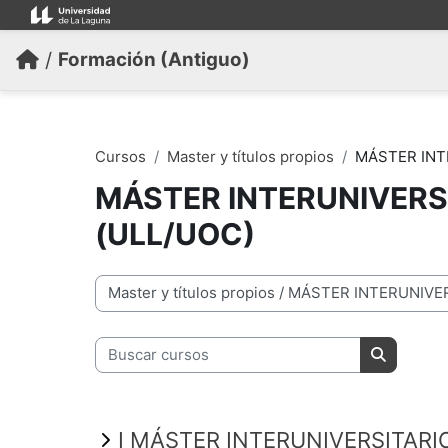
Salta al contenido principal
/
Formación (Antiguo)
Cursos
Master y títulos propios
MÁSTER INT
MÁSTER INTERUNIVERS
(ULL/UOC)
Categorías
Buscar cursos
Buscar cu
I MÁSTER INTERUNIVERSITARI