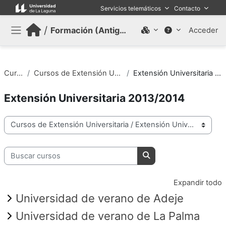
Salta al contenido principal
Servicios telemáticos
Contacto
/
Formación (Antiguo)
Acceder
Panel lateral
Cursos
Cursos de Extensión Universitaria
Extensión Universitaria 2013/2014
Extensión Universitaria 2013/2014
Categorías
Buscar cursos
Buscar cursos
Expandir todo
Universidad de verano de Adeje
Universidad de verano de La Palma