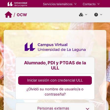
Salta al contenido principal
Servicios telemáticos
Contacto
/
OCW
Alumnado, PDI y PTGAS de la
ULL
Iniciar sesión con credencial ULL
¿Olvidó su nombre de usuario/a o
contraseña?
Personas externas