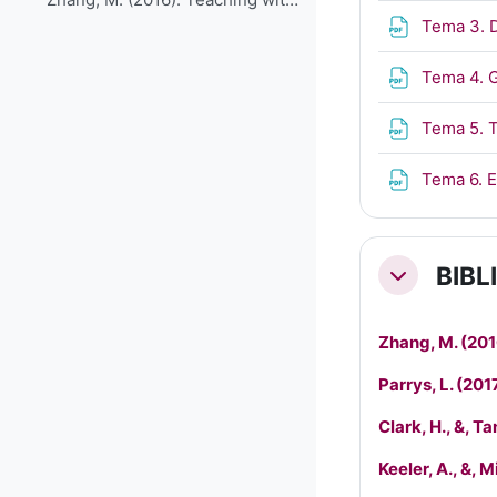
Tema 3. 
Tema 4. 
Tema 5. 
Tema 6. 
BIBL
Colapsar
Zhang, M. (201
Parrys, L. (20
Clark, H., &, T
Keeler, A., &, 