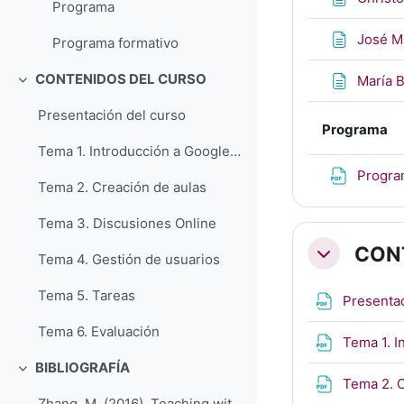
Programa
José M
Programa formativo
CONTENIDOS DEL CURSO
María B
Colapsar
Presentación del curso
Programa
Tema 1. Introducción a Google Classroom
Progra
Tema 2. Creación de aulas
Tema 3. Discusiones Online
CON
Colapsar
Tema 4. Gestión de usuarios
Tema 5. Tareas
Presenta
Tema 6. Evaluación
Tema 1. 
BIBLIOGRAFÍA
Colapsar
Tema 2. 
Zhang, M. (2016). Teaching with Google Classroom. ...