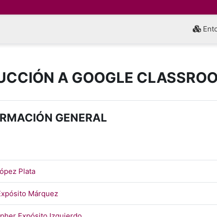
Ento
UCCIÓN A GOOGLE CLASSRO
o de sección
ORMACIÓN GENERAL
Página
López Plata
Página
Expósito Márquez
Página
pher Expósito Izquierdo