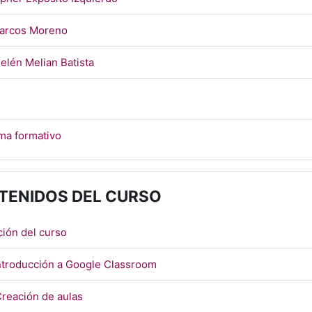
Página
arcos Moreno
Página
elén Melian Batista
Archivo
ma formativo
TENIDOS DEL CURSO
Archivo
ción del curso
Archivo
Introducción a Google Classroom
Archivo
Creación de aulas