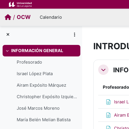
Salta al contenido principal
/
OCW
Calendario
INTROD
INFORMACIÓN GENERAL
Colapsar
Perfilad
Profesorado
INF
Colapsar
Israel López Plata
Airam Expósito Márquez
Profesorado
Christopher Expósito Izquierdo
Israel 
José Marcos Moreno
Airam 
María Belén Melian Batista
Christo