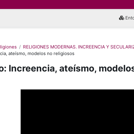
Ento
eligiones
RELIGIONES MODERNAS. INCREENCIA Y SECULARI
cia, ateísmo, modelos no religiosos
o: Increencia, ateísmo, modelos
inalización