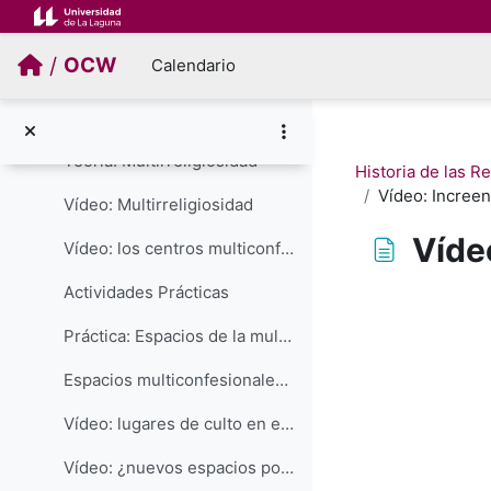
Salta al contenido principal
Vídeo: Entrevista a José María Contreras. La religión en las constituciones españolas
/
OCW
Calendario
RELIGIONES MODERNAS. MULTIRRELIGIOSIDAD
Colapsar
Contenidos / Material de estudio
Teoría: Multirreligiosidad
Historia de las R
Vídeo: Increen
Vídeo: Multirreligiosidad
Víde
Vídeo: los centros multiconfesionales, presentación general
Actividades Prácticas
Requisitos de f
Práctica: Espacios de la multirreligiosidad: los lugares de culto en el aeropuerto de Barajas (Madrid)
Espacios multiconfesionales (revisión general)
Vídeo: lugares de culto en el aeropuerto de Madrid-Barajas
Vídeo: ¿nuevos espacios postreligiosos?: los centros multiconfesionales