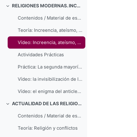
RELIGIONES MODERNAS. INCREENCIA Y SECULARIZACIÓN
Colapsar
Contenidos / Material de estudio
Teoría: Increencia, ateísmo, modelos no religiosos
Vídeo: Increencia, ateísmo, modelos no religiosos
Actividades Prácticas
Práctica: La segunda mayoría en España: las sendas de la increencia
Vídeo: la invisibilización de la increencia en España
Vídeo: el enigma del anticlericalismo español
ACTUALIDAD DE LAS RELIGIONES. CONFLICTOS
Colapsar
Contenidos / Material de estudio
Teoría: Religión y conflictos