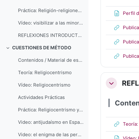
Práctica: Religión-religiones. La experiencia de la diversidad
Perfil 
Vídeo: visibilizar a las minorías religiosas en la España actual
Publica
REFLEXIONES INTRODUCTORIAS
Publica
CUESTIONES DE MÉTODO
Colapsar
Publica
Contenidos / Material de estudio
Teoría: Religiocentrismo
REF
Colapsar
Vídeo: Religiocentrismo
Actividades Prácticas
Conten
Práctica: Religiocentrismo y antijudaísmo: un manual de historia franquista
Video: antijudaísmo en España: el ejemplo de un manual de historia franquista
Teoría:
Video: el enigma de las persecuciones antijudías
Vídeo: 