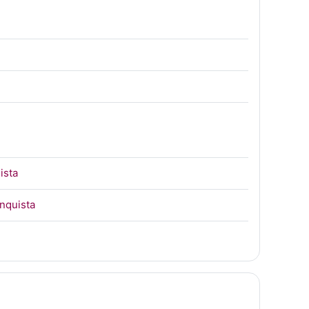
URL
ista
Página
anquista