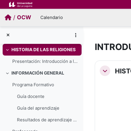
Salta al contenido principal
/
OCW
Calendario
INTRODU
HISTORIA DE LAS RELIGIONES
Colapsar
Presentación: Introducción a la Historia de las Religiones
Perfilad
HIST
Colapsar
INFORMACIÓN GENERAL
Colapsar
Programa Formativo
Guía docente
Guía del aprendizaje
Resultados de aprendizaje propuestos