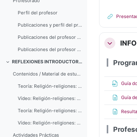
Profesorado
Perfil del profesor
Presentac
Publicaciones y perfil del profesor en el Portalciencia de la ULL
Publicaciones del profesor por temas (accesibles en academia.edu)
INF
Colapsar
Publicaciones del profesor en orden cronológico
Progra
REFLEXIONES INTRODUCTORIAS
Colapsar
Contenidos / Material de estudio
Guía d
Teoría: Religión-religiones: conceptos generales (terminología, definiciones)
Guía de
Vídeo: Religión-religiones: conceptos generales (terminología, definiciones)
Teoría: Religión-religiones: conceptos generales (clasificaciones)
Result
Vídeo: Religión-religiones: conceptos generales (clasificaciones)
Profes
Actividades Prácticas