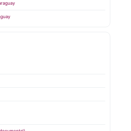
URL
Paraguay
Página
raguay
URL
n documental)