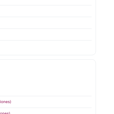
L
URL
ciones)
Página
iones)