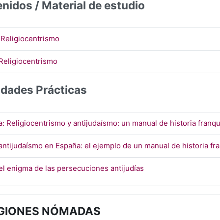
nidos / Material de estudio
URL
 Religiocentrismo
Página
Religiocentrismo
idades Prácticas
a: Religiocentrismo y antijudaísmo: un manual de historia franqu
antijudaísmo en España: el ejemplo de un manual de historia fr
Página
el enigma de las persecuciones antijudías
IGIONES NÓMADAS