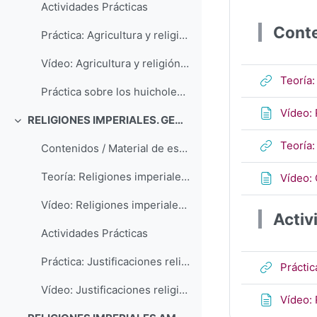
Actividades Prácticas
Conte
Práctica: Agricultura y religión. Los huicholes de Méjico (presentación documental)
Vídeo: Agricultura y religión. Los huicholes de Méjico
Teoría
Práctica sobre los huicholes de México: análisis de un documental
Vídeo:
RELIGIONES IMPERIALES. GENERALIDADES
Colapsar
Teoría
Contenidos / Material de estudio
Teoría: Religiones imperiales: características generales
Vídeo:
Vídeo: Religiones imperiales: características generales
Activ
Actividades Prácticas
Práctica: Justificaciones religiosas del poder tiránico en una religión imperial. Religión egipcia. Himno a Atón
Práctic
Vídeo: Justificaciones religiosas del poder tiránico en una religión imperial. Religión egipcia. Himno a Atón
Vídeo: 