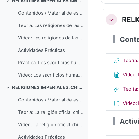
RELIGIONES IMPERIALES AMERICANAS
Colapsar
Contenidos / Material de estudio
RELI
Colapsar
Teoría: Las religiones de las civilizaciones americanas
Vídeo: Las religiones de las civilizaciones americanas
Conte
Actividades Prácticas
Teoría:
Práctica: Los sacrificios humanos y el caso mesoamericano
Vídeo: 
Vídeo: Los sacrificios humanos y el caso mesoamericano
RELIGIONES IMPERIALES. CHINA
Teoría:
Colapsar
Contenidos / Material de estudio
Vídeo: 
Teoría: La religión oficial china. El confucianismo
Activ
Video: La religión oficial china. El confucianismo con desarrollo específico sobre el I Ching
Actividades Prácticas