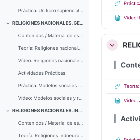
Práctic
Práctica: Un libro sapiencial chino: el I Ching / Yi Jing
Vídeo: 
RELIGIONES NACIONALES. GENERALIDADES
Colapsar
Contenidos / Material de estudio
RELI
Colapsar
Teoría: Religiones nacionales: introducción y generalidades
Vídeo: Religiones nacionales: introducción y generalidades
Conte
Actividades Prácticas
Práctica: Modelos sociales y religiones
Teoría:
Vídeo: Modelos sociales y religiones
Vídeo: 
RELIGIONES NACIONALES. INDIA
Colapsar
Activ
Contenidos / Material de estudio
Teoría: Religiones indoeuropeas. Tronco indo-iranio. Religión védica
Práctic