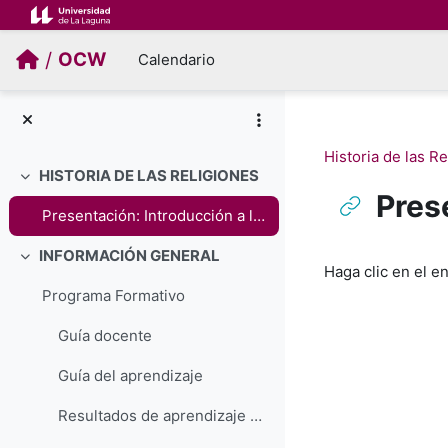
Salta al contenido principal
/
OCW
Calendario
Historia de las R
HISTORIA DE LAS RELIGIONES
Colapsar
Prese
Presentación: Introducción a la Historia de las Religiones
Requisitos de f
INFORMACIÓN GENERAL
Colapsar
Haga clic en el e
Programa Formativo
Guía docente
Guía del aprendizaje
Resultados de aprendizaje propuestos