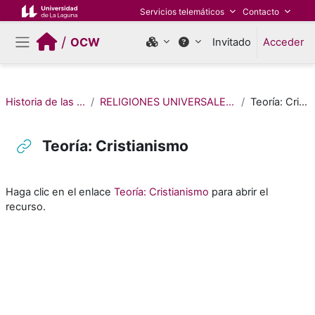
Salta al contenido principal
Servicios telemáticos
Contacto
/
OCW
Invitado
Acceder
Panel lateral
Historia de las Religiones
RELIGIONES UNIVERSALES. CRISTIANISMO
Teoría: Cristianismo
Teoría: Cristianismo
Requisitos de finalización
Haga clic en el enlace
Teoría: Cristianismo
para abrir el
recurso.