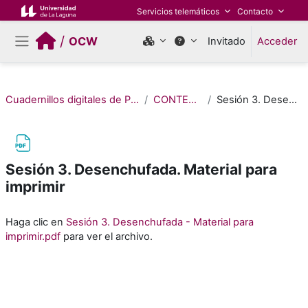
Salta al contenido principal
Servicios telemáticos
Contacto
/
OCW
Invitado
Acceder
Panel lateral
Cuadernillos digitales de Pensamiento Computacional (Edición 2022)
CONTENIDOS DE PRIMARIA
Sesión 3. Desenchufada. Material para imprimir
Sesión 3. Desenchufada. Material para
imprimir
Requisitos de finalización
Haga clic en
Sesión 3. Desenchufada - Material para
imprimir.pdf
para ver el archivo.