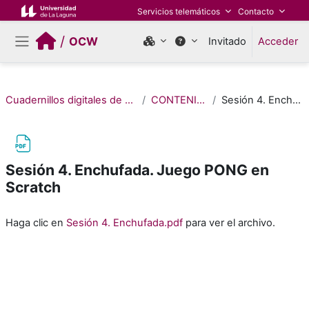
Salta al contenido principal
Servicios telemáticos
Contacto
/
OCW
Invitado
Acceder
Panel lateral
Cuadernillos digitales de Pensamiento Computacional (Edición 2022)
CONTENIDOS DE SECUNDARIA
Sesión 4. Enchufada. Juego PONG en Scratch
Sesión 4. Enchufada. Juego PONG en
Scratch
Requisitos de finalización
Haga clic en
Sesión 4. Enchufada.pdf
para ver el archivo.