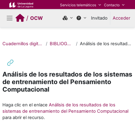
Salta al contenido principal
Servicios telemáticos
Contacto
/
OCW
Invitado
Acceder
Panel lateral
Cuadernillos digitales de Pensamiento Computacional (Edición 2022)
BIBLIOGRAFÍA / MATERIALES DE CONSULTA
Análisis de los resultados de los sistemas de entrenamiento del Pensamiento Computacional
Análisis de los resultados de los sistemas
de entrenamiento del Pensamiento
Computacional
Requisitos de finalización
Haga clic en el enlace
Análisis de los resultados de los
sistemas de entrenamiento del Pensamiento Computacional
para abrir el recurso.