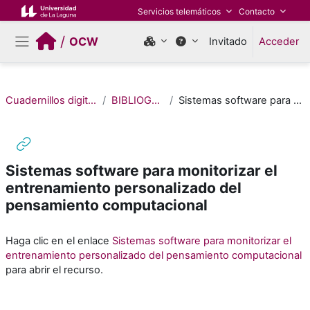
Salta al contenido principal
Servicios telemáticos
Contacto
/
OCW
Invitado
Acceder
Panel lateral
Cuadernillos digitales de Pensamiento Computacional (Edición 2022)
BIBLIOGRAFÍA / MATERIALES DE CONSULTA
Sistemas software para monitorizar el entrenamiento personalizado del pensamiento computacional
Sistemas software para monitorizar el
entrenamiento personalizado del
pensamiento computacional
Requisitos de finalización
Haga clic en el enlace
Sistemas software para monitorizar el
entrenamiento personalizado del pensamiento computacional
para abrir el recurso.