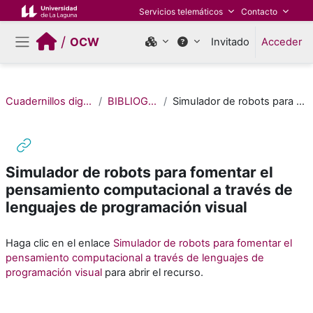
Salta al contenido principal
Servicios telemáticos
Contacto
/
OCW
Invitado
Acceder
Panel lateral
Cuadernillos digitales de Pensamiento Computacional (Edición 2022)
BIBLIOGRAFÍA / MATERIALES DE CONSULTA
Simulador de robots para fomentar el pensamiento computacional a través de lenguajes de programación visual
Simulador de robots para fomentar el
pensamiento computacional a través de
lenguajes de programación visual
Requisitos de finalización
Haga clic en el enlace
Simulador de robots para fomentar el
pensamiento computacional a través de lenguajes de
programación visual
para abrir el recurso.