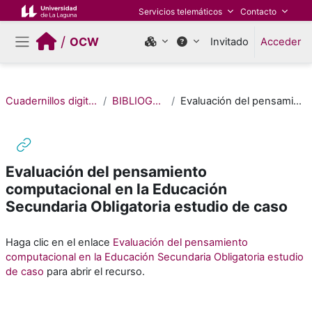
Salta al contenido principal
Servicios telemáticos
Contacto
/
OCW
Invitado
Acceder
Panel lateral
Cuadernillos digitales de Pensamiento Computacional (Edición 2022)
BIBLIOGRAFÍA / MATERIALES DE CONSULTA
Evaluación del pensamiento computacional en la Educación Secundaria Obligatoria estudio de caso
Evaluación del pensamiento
computacional en la Educación
Secundaria Obligatoria estudio de caso
Requisitos de finalización
Haga clic en el enlace
Evaluación del pensamiento
computacional en la Educación Secundaria Obligatoria estudio
de caso
para abrir el recurso.