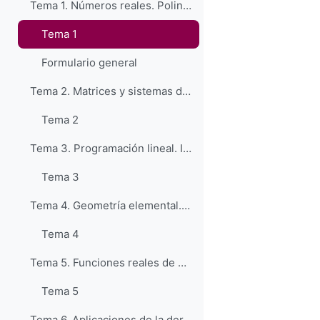
Tema 1. Números reales. Polinomios Números reales...
Tema 1
Formulario general
Tema 2. Matrices y sistemas de ecuaciones lineales...
Tema 2
Tema 3. Programación lineal. Introducción. Funci...
Tema 3
Tema 4. Geometría elemental. Geometría analítica d...
Tema 4
Tema 5. Funciones reales de una variable. Derivaci...
Tema 5
Tema 6. Aplicaciones de la derivada. Cálculo de ex...