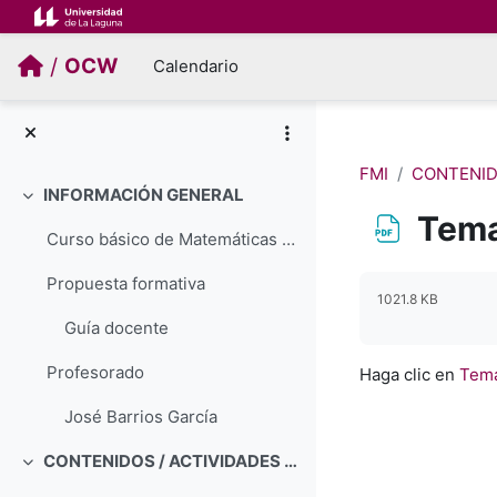
Salta al contenido principal
/
OCW
Calendario
FMI
CONTENID
INFORMACIÓN GENERAL
Colapsar
Tema
Curso básico de Matemáticas para la IngenieríaPrim...
Requisitos de f
Propuesta formativa
1021.8 KB
Guía docente
Profesorado
Haga clic en
Tema
José Barrios García
CONTENIDOS / ACTIVIDADES PRÁCTICAS
Colapsar