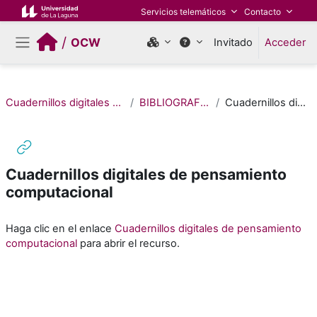
Salta al contenido principal
Servicios telemáticos
Contacto
/
OCW
Invitado
Acceder
Panel lateral
Cuadernillos digitales de Pensamiento Computacional (Edición 2022)
BIBLIOGRAFÍA / MATERIALES DE CONSULTA
Cuadernillos digitales de pensamiento computacional
Cuadernillos digitales de pensamiento
computacional
Requisitos de finalización
Haga clic en el enlace
Cuadernillos digitales de pensamiento
computacional
para abrir el recurso.