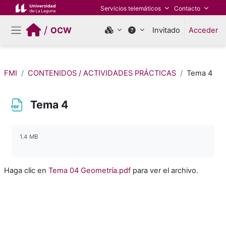
Salta al contenido principal
Servicios telemáticos
Contacto
/
OCW
Invitado
Acceder
Panel lateral
FMI
CONTENIDOS / ACTIVIDADES PRÁCTICAS
Tema 4
Tema 4
Requisitos de finalización
1.4 MB
Haga clic en
Tema 04 Geometría.pdf
para ver el archivo.